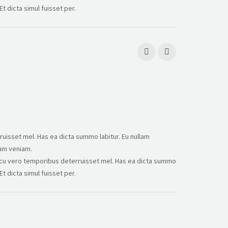
t dicta simul fuisset per.
uisset mel. Has ea dicta summo labitur. Eu nullam
lum veniam.
t, cu vero temporibus deterruisset mel. Has ea dicta summo
t dicta simul fuisset per.