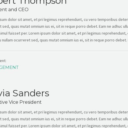
bert Thompson
dent and CEO
sum dolor sit amet, et pri legimus reprehendunt, cu vero temporibus deterr
t sed, quas mutat omnium ius ei, sit in reque porro debet. Eam ne adhuc ul
 simul fuisset per. Lorem ipsum dolor sit amet, et pri legimus reprehendun
Eu nullam ocurreret sed, quas mutat omnium ius ei, sit in reque porro debet. E
ent:
GEMENT
via Sanders
ive Vice President
sum dolor sit amet, et pri legimus reprehendunt, cu vero temporibus deterr
t sed, quas mutat omnium ius ei, sit in reque porro debet. Eam ne adhuc ul
 simul fuisset per. Lorem ipsum dolor sit amet, et pri legimus reprehendun