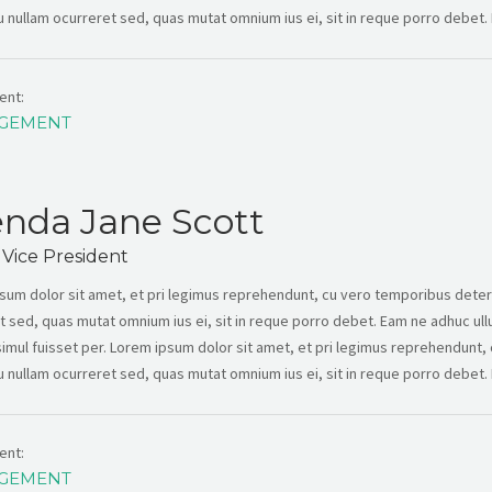
Eu nullam ocurreret sed, quas mutat omnium ius ei, sit in reque porro debet. E
ent:
GEMENT
nda Jane Scott
 Vice President
sum dolor sit amet, et pri legimus reprehendunt, cu vero temporibus deterr
t sed, quas mutat omnium ius ei, sit in reque porro debet. Eam ne adhuc ul
 simul fuisset per. Lorem ipsum dolor sit amet, et pri legimus reprehendun
Eu nullam ocurreret sed, quas mutat omnium ius ei, sit in reque porro debet. E
ent:
GEMENT