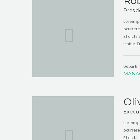
Ro
Presi
Lorem ip
ocurrere
Et dicta
labitur. 
Departm
MANA
Oli
Execut
Lorem ip
ocurrere
Et dicta