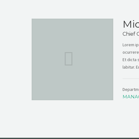
Mic
Chief 
Lorem ip
ocurrere
Et dicta
labitur. 
Departm
MANA