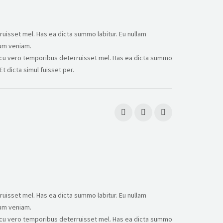
uisset mel. Has ea dicta summo labitur. Eu nullam
lum veniam.
t, cu vero temporibus deterruisset mel. Has ea dicta summo
t dicta simul fuisset per.
uisset mel. Has ea dicta summo labitur. Eu nullam
lum veniam.
t, cu vero temporibus deterruisset mel. Has ea dicta summo