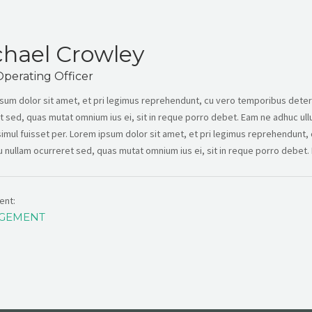
hael Crowley
Operating Officer
sum dolor sit amet, et pri legimus reprehendunt, cu vero temporibus deterr
t sed, quas mutat omnium ius ei, sit in reque porro debet. Eam ne adhuc ul
 simul fuisset per. Lorem ipsum dolor sit amet, et pri legimus reprehendun
Eu nullam ocurreret sed, quas mutat omnium ius ei, sit in reque porro debet. E
ent:
GEMENT