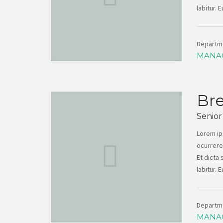
labitur. 
Departm
MANA
Bre
Senior
Lorem ip
ocurrere
Et dicta
labitur. 
Departm
MANA